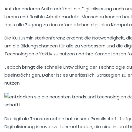
Auf der anderen Seite eröffnet die Digitalisierung auch ne
Lernen
und
flexible Arbeitsmodelle
. Menschen können heut
dass alle Zugang zu den erforderlichen
digitalen Kompet
Die
Kultusministerkonferenz
erkennt die Notwendigkeit, di
um die
Bildungschancen
für alle zu verbessern und die
dig
Technologien effektiv zu nutzen und ihre
Kompetenzen
fo
Jedoch bringt die schnelle Entwicklung der Technologie a
beeinträchtigen. Daher ist es unerlässlich, Strategien z
nutzen.
Die
digitale Transformation
hat unsere Gesellschaft tiefg
Digitalisierung innovative Lehrmethoden, die eine
interakti