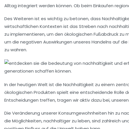
Alltag integriert werden können. Ob beim Einkaufen regiona
Des Weiteren ist es wichtig zu betonen, dass
Nachhaltigke
wirtschaftlichen Kontexten ist das Streben nach nachhal
zu implementieren, um den ökologischen Fußabdruck zu min
um die
negativen Auswirkungen
unseres Handelns auf die 
zu wahren.
In der heutigen Welt ist die
Nachhaltigkeit
zu einem zentra
ökologischen Produkten
spielt eine entscheidende Rolle d
Entscheidungen treffen, tragen wir aktiv dazu bei, unser
Die Veränderung unserer
Konsumgewohnheiten
hin zu nac
die Möglichkeiten,
nachhaltiger
zu leben, sind zahlreich u
positiven Einfluss auf die Umwelt haben kann.