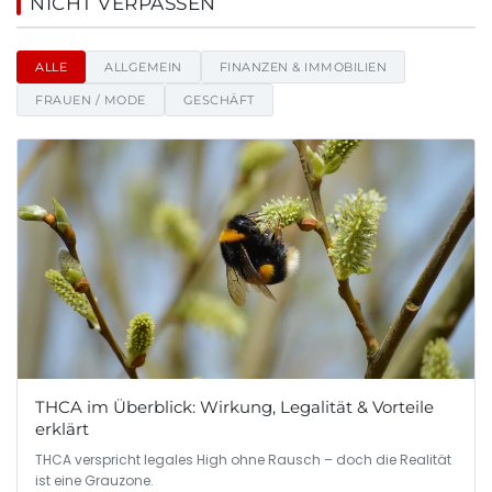
Alleangebote - Nachrichten u
NICHT VERPASSEN
ALLE
ALLGEMEIN
FINANZEN & IMMOBILIEN
FRAUEN / MODE
GESCHÄFT
THCA im Überblick: Wirkung, Legalität & Vorteile
erklärt
THCA verspricht legales High ohne Rausch – doch die Realität
ist eine Grauzone.