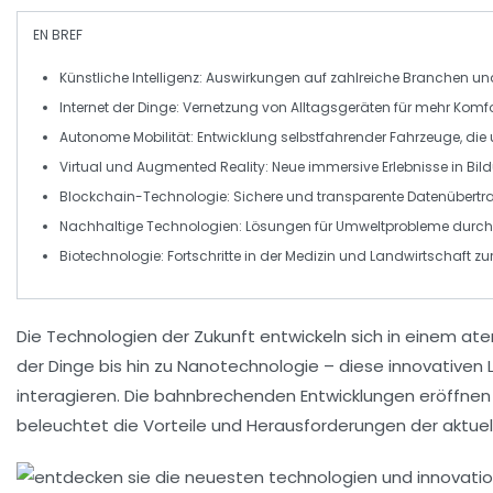
EN BREF
Künstliche Intelligenz
: Auswirkungen auf zahlreiche Branchen un
Internet der Dinge
: Vernetzung von Alltagsgeräten für mehr Komfor
Autonome Mobilität
: Entwicklung selbstfahrender Fahrzeuge, die u
Virtual und Augmented Reality
: Neue immersive Erlebnisse in Bi
Blockchain-Technologie
: Sichere und transparente Datenübertra
Nachhaltige Technologien
: Lösungen für Umweltprobleme durch 
Biotechnologie
: Fortschritte in der Medizin und Landwirtschaft z
Die
Technologien
der
Zukunft
entwickeln sich in einem a
der Dinge
bis hin zu
Nanotechnologie
– diese
innovativen
interagieren. Die
bahnbrechenden Entwicklungen
eröffnen 
beleuchtet die
Vorteile
und
Herausforderungen
der aktuel