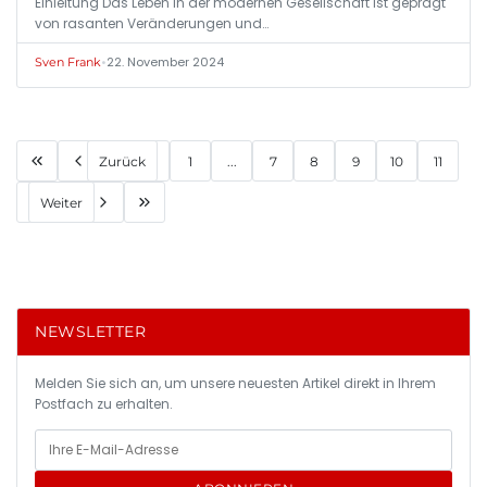
Einleitung Das Leben in der modernen Gesellschaft ist geprägt
von rasanten Veränderungen und…
•
22. November 2024
Sven Frank
Zurück
1
...
7
8
9
10
11
Weiter
NEWSLETTER
Melden Sie sich an, um unsere neuesten Artikel direkt in Ihrem
Postfach zu erhalten.