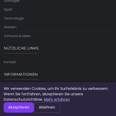
Sonstiges
Sport
Technologie
Western
Zuhause & Leben
NÜTZLICHE LINKS
Kontakt
INFORMATIONEN
Wir verwenden Cookies, um Ihr Surferlebnis zu verbessern.
Seitenübersicht
Wenn Sie fortfahren, akzeptieren Sie unsere
Datenschutzrichtlinie.
Mehr erfahren
Akzeptieren
Ablehnen
© 2026 Alleangebote. Alle Rechte vorbehalten.