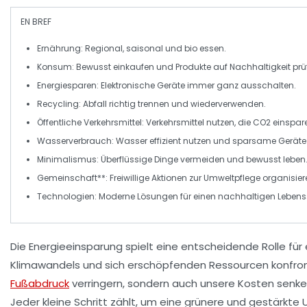
EN BREF
Ernährung
: Regional, saisonal und
bio
essen.
Konsum
: Bewusst einkaufen und Produkte auf
Nachhaltigkeit
prü
Energiesparen
: Elektronische Geräte immer ganz ausschalten.
Recycling
: Abfall richtig trennen und wiederverwenden.
Öffentliche Verkehrsmittel
: Verkehrsmittel nutzen, die
CO2
einspar
Wasserverbrauch
: Wasser effizient nutzen und sparsame Geräte
Minimalismus
: Überflüssige Dinge vermeiden und bewusst leben
Gemeinschaft**: Freiwillige Aktionen zur
Umwelt
pflege organisier
Technologien
: Moderne Lösungen für einen
nachhaltigen
Lebenss
Die
Energieeinsparung
spielt eine entscheidende Rolle für
Klimawandels und sich erschöpfenden Ressourcen konfront
Fußabdruck
verringern, sondern auch unsere Kosten senken.
Jeder kleine Schritt zählt, um eine
grünere
und
gestärkte 