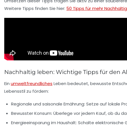
Umsetzen dieser Tipps tragen Sie aktiv zu einer
sauberer
Weitere Tipps finden Sie hier:
50 Tipps für mehr Nachhaltig
Nachhaltig leben: Wichtige Tipps für den Al
Ein
umweltfreundliches
Leben bedeutet, bewusste Entschei
Lebensstil zu fördern:
Regionale und saisonale Ernährung:
Setze auf
lokale P
Bewusster Konsum:
Überlege vor jedem Kauf, ob du das
Energieeinsparung im Haushalt:
Schalte elektronische G