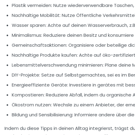
Plastik vermeiden:
Nutze wiederverwendbare
Taschen
Nachhaltige Mobilität:
Nutze
Öffentliche Verkehrsmitte
Wasser sparen:
Achte auf deinen Wasserverbrauch, z.B
Minimalismus:
Reduziere deinen Besitz und konsumiere 
Gemeinschaftsaktionen:
Organisiere oder beteilige di
Nachhaltige Produkte kaufen:
Achte auf
öko-zertifizier
Lebensmittelverschwendung minimieren:
Plane deine M
DIY-Projekte:
Setze auf Selbstgemachtes, sei es im Ber
Energieeffiziente Geräte:
Investiere in
gerätes
mit bess
Kompostieren:
Reduziere Abfall, indem du organische A
Ökostrom nutzen:
Wechsle zu einem Anbieter, der
erne
Bildung und Sensibilisierung:
Informiere andere über die
Indem du diese Tipps in deinen Alltag integrierst, trägst du