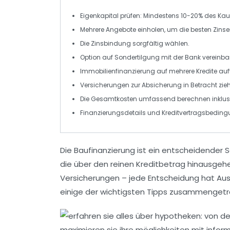
Eigenkapital
prüfen: Mindestens 10-20% des Kaufp
Mehrere
Angebote
einholen, um die besten
Zins
Die
Zinsbindung
sorgfältig wählen.
Option auf
Sondertilgung
mit der Bank vereinba
Immobilienfinanzierung auf
mehrere Kredite
auft
Versicherungen
zur Absicherung in Betracht zie
Die Gesamtkosten umfassend
berechnen
inklu
Finanzierungsdetails und
Kreditvertrags
bedingu
Die
Baufinanzierung
ist ein entscheidender S
die über den reinen Kreditbetrag hinausgeh
Versicherungen
– jede Entscheidung hat Auswi
einige der wichtigsten Tipps zusammengetra