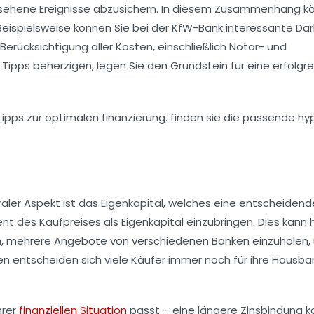
sehene Ereignisse abzusichern. In diesem Zusammenhang k
eispielsweise können Sie bei der KfW-Bank interessante Da
Berücksichtigung aller Kosten, einschließlich
Notar-
und
ipps beherzigen, legen Sie den Grundstein für eine erfolgr
raler Aspekt ist das
Eigenkapital
, welches eine entscheidende
ent
des Kaufpreises als Eigenkapital einzubringen. Dies kann h
tsam, mehrere Angebote von verschiedenen Banken einzuholen,
en entscheiden sich viele Käufer immer noch für ihre
Hausba
hrer
finanziellen Situation
passt – eine längere Zinsbindung k