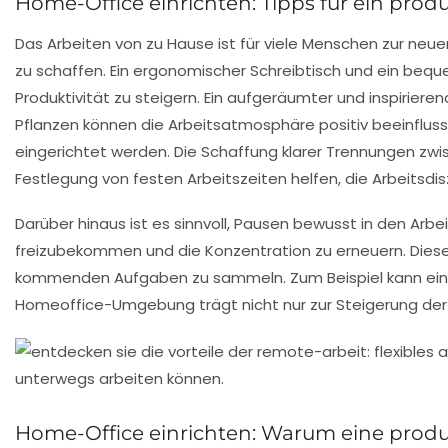
Home-Office einrichten: Tipps für ein prod
Das
Arbeiten von zu Hause
ist für viele Menschen zur ne
zu schaffen. Ein
ergonomischer Schreibtisch
und ein beque
Produktivität
zu steigern. Ein aufgeräumter und inspirier
Pflanzen können die
Arbeitsatmosphäre
positiv beeinflus
eingerichtet werden. Die Schaffung klarer Trennungen zwis
Festlegung von festen Arbeitszeiten helfen, die
Arbeitsdisz
Darüber hinaus ist es sinnvoll, Pausen bewusst in den Arbe
freizubekommen und die Konzentration zu erneuern. Diese
kommenden Aufgaben zu sammeln. Zum Beispiel kann ein ku
Homeoffice-Umgebung
trägt nicht nur zur Steigerung d
Home-Office einrichten: Warum eine prod