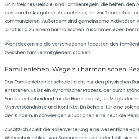
Ein hilfreiches Beispiel sind
Familienregeln
, die helfen, den
bestimmte Aufgaben übernehmen, die zur
Teamarbeit
be
kommunizieren. Außerdem sind
gemeinsame Aktivitäten
w
langfristig zu einem
harmonischen Zusammenleben
beitr
Familienleben: Wege zu harmonischen Be
Das
Familienleben
beschreibt nicht nur den physischen Rau
entstehen. Es ist ein dynamischer Prozess, der durch stän
Familie entscheidend für die
Harmonie
ist, da Mitglieder 
Missverständnisse und Konflikte. Ein Beispiel für eine solche 
den Kindern, in schwierigen Situationen eine neutrale Per
Zusätzlich spielt die
Rollenverteilung
eine wesentliche Rolle
Wahrscheinlichkeit von Spannungen und jeder fühlt sich i