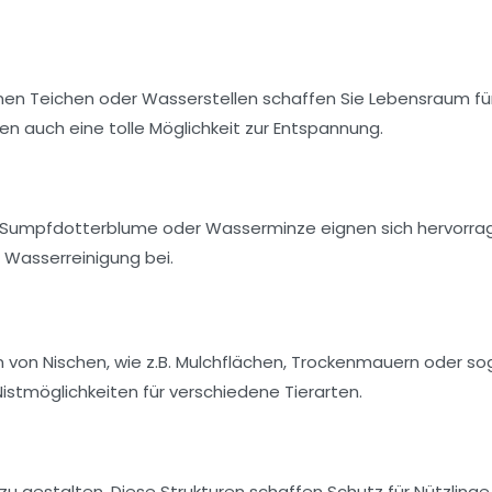
inen Teichen oder Wasserstellen schaffen Sie Lebensraum fü
en auch eine tolle Möglichkeit zur Entspannung.
Sumpfdotterblume
oder
Wasserminze
eignen sich hervorr
n
Wasserreinigung
bei.
 von Nischen, wie z.B.
Mulchflächen
,
Trockenmauern
oder so
Nistmöglichkeiten für verschiedene
Tierarten
.
 zu gestalten. Diese Strukturen schaffen Schutz für
Nützlinge