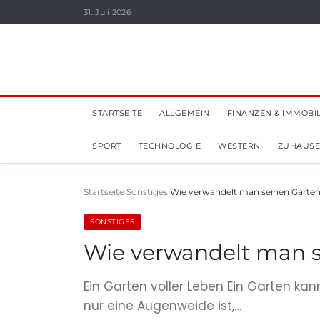
31. Juli 2026
STARTSEITE
ALLGEMEIN
FINANZEN & IMMOBI
SPORT
TECHNOLOGIE
WESTERN
ZUHAUSE
Startseite
Sonstiges
Wie verwandelt man seinen Garten 
SONSTIGES
Wie verwandelt man se
Ein Garten voller Leben Ein Garten kann
nur eine Augenweide ist,…