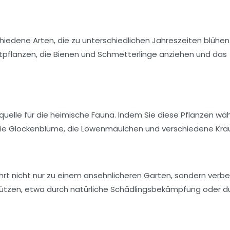
iedene Arten, die zu unterschiedlichen Jahreszeiten blühen
tpflanzen
, die Bienen und Schmetterlinge anziehen und das
quelle für die heimische
Fauna
. Indem Sie diese Pflanzen wäh
die
Glockenblume
, die
Löwenmäulchen
und verschiedene
Krä
hrt nicht nur zu einem ansehnlicheren Garten, sondern verbe
stützen, etwa durch
natürliche Schädlingsbekämpfung
oder d