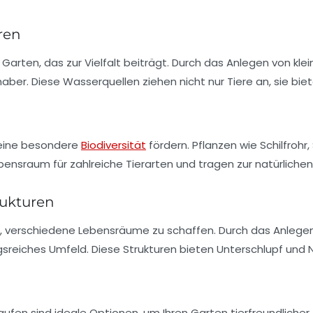
ren
m Garten, das zur
Vielfalt
beiträgt. Durch das Anlegen von kle
er. Diese Wasserquellen ziehen nicht nur Tiere an, sie biet
eine besondere
Biodiversität
fördern. Pflanzen wie
Schilfrohr
,
ebensraum für zahlreiche Tierarten und tragen zur natürliche
rukturen
ig, verschiedene
Lebensräume
zu schaffen. Durch das Anlegen
gsreiches Umfeld. Diese Strukturen bieten Unterschlupf und 
aufen sind ideale Optionen, um Ihren Garten tierfreundlicher