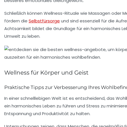
besseres emotionales Gleichgewicht.
Schließlich können
Wellness-Rituale
wie Massagen oder Med
fördern die
Selbstfürsorge
und sind essenziell für die Auf
Achtsamkeit
bildet die Grundlage für ein harmonisches L
Umwelt zu leben.
Wellness für Körper und Geist
Praktische Tipps zur Verbesserung Ihres Wohlbefi
In einer schnelllebigen Welt ist es entscheidend, das
Wohl
ein harmonisches Leben zu führen und Stress zu minimieren
Entspannung
und Produktivität zu halten.
Untersuchungen zeigen, dass Menschen, die regelmäßig
E