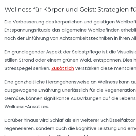
Wellness für Körper und Geist: Strategien f
Die
Verbesserung des körperlichen und geistigen Wohlbef
Entspannungsrituale
das allgemeine Wohlbefinden erheblic
nach der Einführung von
Achtsamkeitstechniken
in ihren A
Ein grundlegender Aspekt der
Selbstpflege
ist die
Visualis
stillen Strand oder einem grünen Wald, entspannen. Dies h
Stresspegel senken.
Zusätzlich
verstärken diese mentalen 
Eine
ganzheitliche Herangehensweise
an Wellness kann a
ausgewogene Ernährung unerlässlich für die
Regeneration
Gemüse, können signifikante Auswirkungen auf die
Lebens
Wellness-Ansatzes.
Darüber hinaus wird
Schlaf
als ein weiterer Schlüsselfaktor
regenerieren, sondern auch die kognitive Leistung und emo