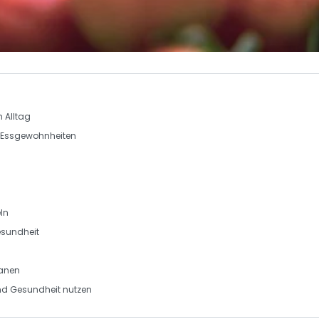
 Alltag
 Essgewohnheiten
ln
esundheit
lanen
nd Gesundheit nutzen