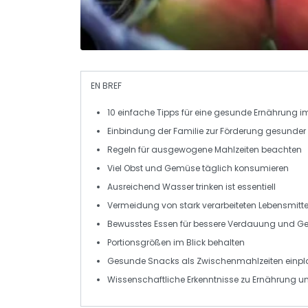
EN BREF
10 einfache Tipps
für eine
gesunde Ernährung
im
Einbindung der Familie
zur Förderung gesunder
Regeln für
ausgewogene Mahlzeiten
beachten
Viel Obst und Gemüse
täglich konsumieren
Ausreichend Wasser
trinken ist essentiell
Vermeidung von stark verarbeiteten Lebensmitte
Bewusstes Essen
für bessere Verdauung und G
Portionsgrößen im Blick behalten
Gesunde Snacks
als Zwischenmahlzeiten einp
Wissenschaftliche Erkenntnisse
zu Ernährung u