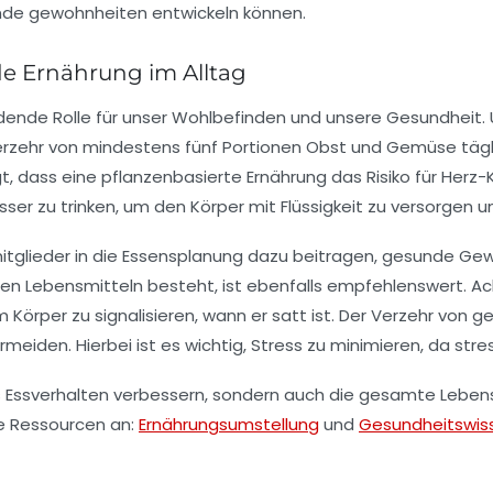
de Ernährung im Alltag
dende Rolle für unser Wohlbefinden und unsere Gesundheit. U
 Verzehr von mindestens
fünf Portionen Obst und Gemüse
tägl
gt, dass eine
pflanzenbasierte Ernährung
das Risiko für Herz-
sser
zu trinken, um den Körper mit Flüssigkeit zu versorgen 
itglieder
in die Essensplanung dazu beitragen, gesunde Gewo
ten Lebensmitteln
besteht, ist ebenfalls empfehlenswert. Ac
rper zu signalisieren, wann er satt ist. Der Verzehr von
ge
meiden. Hierbei ist es wichtig,
Stress zu minimieren
, da str
s
Essverhalten
verbessern, sondern auch die gesamte Lebensqu
e Ressourcen an:
Ernährungsumstellung
und
Gesundheitswis