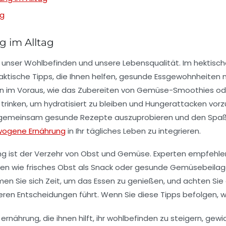
ag
g im Alltag
r unser
Wohlbefinden
und unsere
Lebensqualität
. Im hektisc
raktische
Tipps
, die Ihnen helfen, gesunde Essgewohnheiten mü
n im Voraus, wie das Zubereiten von Gemüse-Smoothies ode
trinken, um hydratisiert zu bleiben und Hungerattacken vorzu
 gemeinsam gesunde Rezepte auszuprobieren und den Spaß a
ogene Ernährung
in Ihr tägliches Leben zu integrieren.
g ist der Verzehr von
Obst
und
Gemüse
. Experten empfehlen
n wie frisches Obst als Snack oder gesunde Gemüsebeilagen
n Sie sich Zeit, um das Essen zu genießen, und achten Sie au
ren Entscheidungen führt. Wenn Sie diese Tipps befolgen, wi