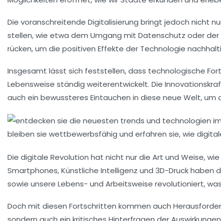
Die voranschreitende
Digitalisierung
bringt jedoch nicht n
stellen, wie etwa dem Umgang mit
Datenschutz
oder der
rücken, um die positiven Effekte der Technologie nachhalti
Insgesamt lässt sich feststellen, dass
technologische Fort
Lebensweise ständig weiterentwickelt. Die Innovationskraft
auch ein bewussteres Eintauchen in diese neue Welt, um 
Die
digitale Revolution
hat nicht nur die Art und Weise, w
Smartphones
,
Künstliche Intelligenz
und
3D-Druck
haben de
sowie unsere Lebens- und Arbeitsweise revolutioniert, 
Doch mit diesen Fortschritten kommen auch
Herausforde
sondern auch ein kritisches Hinterfragen der
Auswirkungen