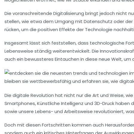
Die voranschreitende
Digitalisierung
bringt jedoch nicht n
stellen, wie etwa dem Umgang mit
Datenschutz
oder der
rücken, um die positiven Effekte der Technologie nachhalti
Insgesamt lässt sich feststellen, dass
technologische Fort
Lebensweise ständig weiterentwickelt. Die Innovationskraft
auch ein bewussteres Eintauchen in diese neue Welt, um 
Die
digitale Revolution
hat nicht nur die Art und Weise, w
Smartphones
,
Künstliche Intelligenz
und
3D-Druck
haben de
sowie unsere Lebens- und Arbeitsweise revolutioniert, 
Doch mit diesen Fortschritten kommen auch
Herausforde
sondern auch ein kritisches Hinterfragen der
Auswirkungen