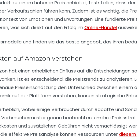
rodukt zu einem höheren Preis anbietet, feststellen, dass der
er Verkaufszahlen führen kann. Zudem ist es wichtig, die
Pre
m Kontext von
Emotionen
und
Erwartungen
. Eine fundierte
Prei
ren, was sich direkt auf den Erfolg im
Online-Handel
auswirke
kten auf Amazon verstehen
n hat einen erheblichen Einfluss auf die Entscheidungen sowo
wanken, ist es entscheidend, die
Preistrends
zu analysieren. 
 genaue
Preiseinschätzung
den Unterschied zwischen einem 
namik
auf der Plattform verstehen, können strategische Ents
ie erheblich, wobei einige Verbraucher durch Rabatte und S
e
Verbrauchermuster
genau beobachten, um ihre
Preissstra
dkosten
und zusätzlichen Gebühren nicht vernachlässigt wer
in die effektive Preisanalyse können Ressourcen unter
diesem 