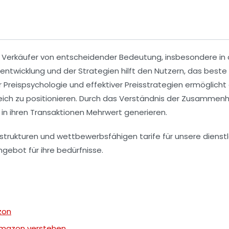
d
Verkäufer
von entscheidender Bedeutung, insbesondere in d
sentwicklung
und der Strategien hilft den Nutzern, das beste 
r
Preispsychologie
und effektiver
Preisstrategien
ermöglicht e
eich zu positionieren. Durch das Verständnis der Zusamme
 in ihren Transaktionen Mehrwert generieren.
zon
 Amazon verstehen