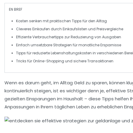
EN BREF
Kosten
senken mit praktischen Tipps für den Alltag
Cleveres
Einkaufen
durch Einkaufslisten und Preisvergleiche
Effiziente
Verbrauchertipps
zur Reduzierung von Ausgaben
Einfach umsetzbare Strategien für
monatliche Ersparnisse
Tipps für
reduzierte Lebenshaltungskosten
in verschiedenen Bere
Tricks für
Online-Shopping
und sichere Transaktionen
Wenn es darum geht, im Alltag
Geld zu sparen
, können kl
kontinuierlich steigen, ist es wichtiger denn je,
effektive St
gezielten Einsparungen im Haushalt – diese Tipps helfen 
Anpassungen in Ihrem täglichen Leben zu erheblichen
Ein