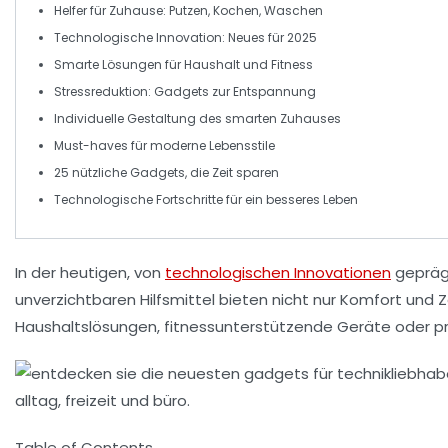
Helfer
für Zuhause: Putzen, Kochen, Waschen
Technologische
Innovation
: Neues für 2025
Smarte
Lösungen für
Haushalt
und
Fitness
Stressreduktion: Gadgets zur
Entspannung
Individuelle
Gestaltung
des
smarten
Zuhauses
Must-haves für
moderne
Lebensstile
25
nützliche
Gadgets, die Zeit sparen
Technologische
Fortschritte
für ein besseres Leben
In der heutigen, von
technologischen Innovationen
geprägt
unverzichtbaren Hilfsmittel
bieten nicht nur Komfort und
Z
Haushaltslösungen
,
fitnessunterstützende Geräte
oder pr
Table of Contents