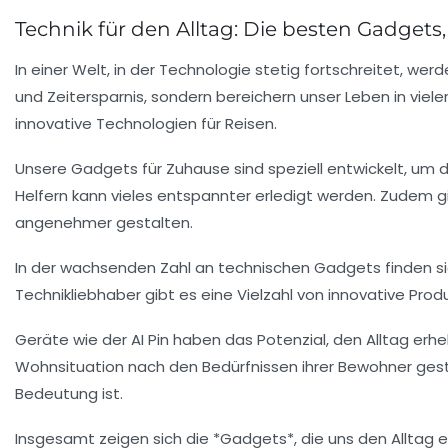
Technik für den Alltag: Die besten Gadgets,
In einer Welt, in der
Technologie
stetig fortschreitet, wer
und
Zeitersparnis
, sondern bereichern unser Leben in vieler
innovative Technologien für
Reisen
.
Unsere
Gadgets für Zuhause
sind speziell entwickelt, um
Helfern kann vieles entspannter erledigt werden. Zudem gi
angenehmer
gestalten.
In der wachsenden Zahl an
technischen Gadgets
finden s
Technikliebhaber gibt es eine Vielzahl von
innovative Prod
Geräte wie der
AI Pin
haben das Potenzial, den Alltag erheb
Wohnsituation
nach den Bedürfnissen ihrer Bewohner ges
Bedeutung ist.
Insgesamt zeigen sich die *Gadgets*, die uns den Alltag erle