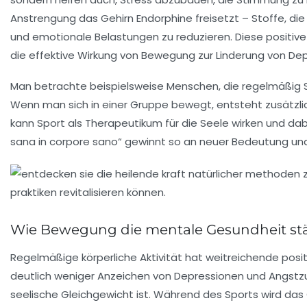
Anstrengung das Gehirn
Endorphine
freisetzt – Stoffe, d
und emotionale Belastungen zu reduzieren. Diese positiv
die
effektive Wirkung
von Bewegung zur Linderung von
Dep
Man betrachte beispielsweise Menschen, die regelmäßig
Wenn man sich in einer
Gruppe
bewegt, entsteht zusätzli
kann Sport als
Therapeutikum
für die Seele wirken und da
sana in corpore sano“
gewinnt so an neuer Bedeutung und 
Wie Bewegung die mentale Gesundheit stä
Regelmäßige
körperliche Aktivität
hat weitreichende posit
deutlich weniger Anzeichen von
Depressionen
und
Angstz
seelische Gleichgewicht ist. Während des Sports wird das