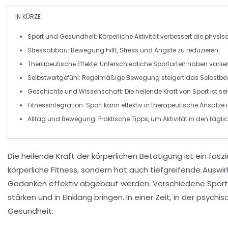
IN KÜRZE
Sport und Gesundheit:
Körperliche Aktivität verbessert die
physis
Stressabbau:
Bewegung hilft,
Stress
und
Ängste
zu reduzieren.
Therapeutische Effekte:
Unterschiedliche Sportarten haben
varii
Selbstwertgefühl:
Regelmäßige Bewegung steigert das
Selbstbe
Geschichte und Wissenschaft:
Die heilende Kraft von Sport ist se
Fitnessintegration:
Sport kann effektiv in
therapeutische Ansätze
i
Alltag
und Bewegung: Praktische Tipps, um
Aktivität
in den tägli
Die
heilende Kraft
der körperlichen Betätigung ist ein fas
körperliche
Fitness
, sondern hat auch tiefgreifende Auswi
Gedanken effektiv abgebaut werden. Verschiedene Sport
stärken und in Einklang bringen. In einer Zeit, in der psyc
Gesundheit
.