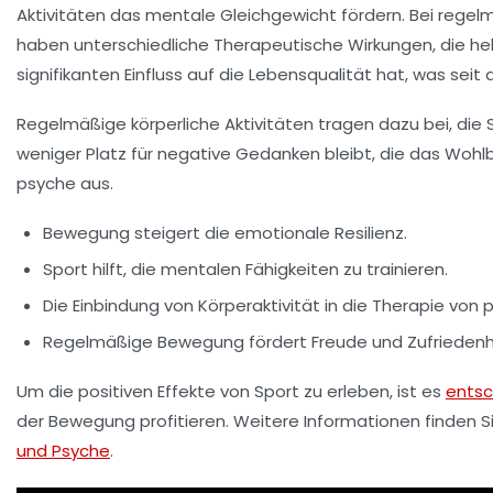
Aktivitäten das
mentale Gleichgewicht
fördern. Bei regel
haben unterschiedliche Therapeutische Wirkungen, die he
signifikanten Einfluss auf die
Lebensqualität
hat, was seit 
Regelmäßige körperliche Aktivitäten tragen dazu bei, die
weniger Platz für negative Gedanken bleibt, die das
Wohlb
psyche
aus.
Bewegung steigert die
emotionale Resilienz
.
Sport hilft, die
mentalen Fähigkeiten
zu trainieren.
Die Einbindung von
Körperaktivität
in die Therapie von 
Regelmäßige Bewegung fördert
Freude
und
Zufriedenh
Um die positiven Effekte von
Sport
zu erleben, ist es
ents
der Bewegung profitieren. Weitere Informationen finden Sie
und Psyche
.