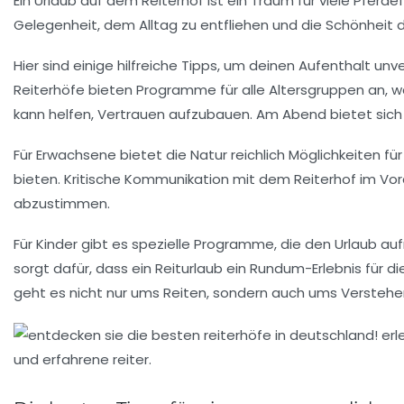
Ein
Urlaub auf dem Reiterhof
ist ein Traum für viele
Pferde
Gelegenheit, dem
Alltag zu entfliehen
und die Schönheit d
Hier sind einige hilfreiche
Tipps
, um deinen Aufenthalt unv
Reiterhöfe bieten Programme für alle Altersgruppen an, wa
kann helfen, Vertrauen aufzubauen. Am Abend bietet sich
Für Erwachsene bietet die Natur reichlich Möglichkeiten fü
bieten. Kritische Kommunikation mit dem Reiterhof im Vo
abzustimmen.
Für Kinder gibt es spezielle Programme, die den Urlaub a
sorgt dafür, dass ein
Reiturlaub
ein Rundum-Erlebnis für di
geht es nicht nur ums Reiten, sondern auch ums Verstehen