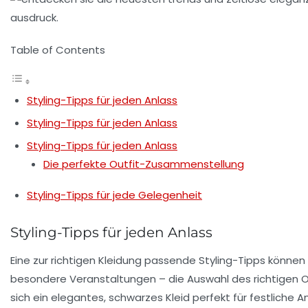
Table of Contents
Styling-Tipps für jeden Anlass
Styling-Tipps für jeden Anlass
Styling-Tipps für jeden Anlass
Die perfekte Outfit-Zusammenstellung
Styling-Tipps für jede Gelegenheit
Styling-Tipps für jeden Anlass
Eine zur richtigen
Kleidung
passende
Styling-Tipps
können e
besondere Veranstaltungen – die Auswahl des richtigen O
sich ein elegantes, schwarzes Kleid perfekt für festlich