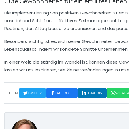
Gute Gewohnheiten für ein erfülltes Leben
Die Implementierung von
positiven Gewohnheiten
ist ent
ausreichend
Schlaf
und effektives
Zeitmanagement
trage
Routinen, den
Alltag
besser zu organisieren und das persö
Besonders wichtig ist es, sich seiner Gewohnheiten bewu
Lebensqualität
. Indem wir
konkrete Schritte
unternehmen, u
In einer Welt, die ständig im Wandel ist, können diese Ge
lassen wir uns inspirieren, wie kleine Veränderungen in u
TEILEN:
TWITTER
FACEBOOK
LINKEDIN
WHATS