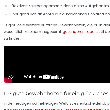
Effektives
Zeitmanagement
: Plane deine Aufgaben im 
Genügend
Schlaf
: Achte auf ausreichende Schlafstunde
Es gibt viele weitere nützliche Gewohnheiten, die du in d
wesentlich zu einem insgesamt
gesünderen Lebensstil
bei
zu finden.
107 gute Gewohnheiten für ein glückliches
In der heutigen schnelllebigen Welt ist es entscheidend,
p
fundamentalen
Handlungen, die wir täglich ausführen und 