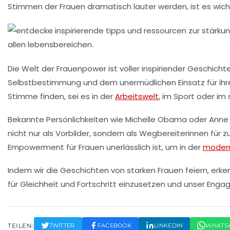
Stimmen der Frauen dramatisch lauter werden, ist es wicht
Die Welt der
Frauenpower
ist voller
inspiriender Geschicht
Selbstbestimmung
und dem unermüdlichen Einsatz für ihr
Stimme finden, sei es in der
Arbeitswelt
, im Sport oder im 
Bekannte Persönlichkeiten wie
Michelle Obama
oder
Anne 
nicht nur als Vorbilder, sondern als Wegbereiterinnen für
Empowerment
für Frauen unerlässlich ist, um in der
modern
Indem wir die Geschichten von
starken Frauen
feiern, erke
für Gleichheit und Fortschritt einzusetzen und unser Eng
TEILEN:
TWITTER
FACEBOOK
LINKEDIN
WHATS