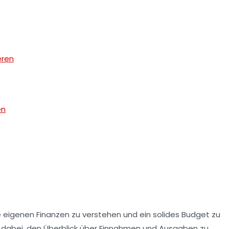
eren
en
ie eigenen
Finanzen zu verstehen
und ein solides
Budget
zu
 nur dabei, den Überblick über Einnahmen und Ausgaben zu