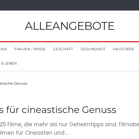
ALLEANGEBOTE
LIEN
FRAUEN / MODE
GESCHÄFT
GESUNDHEIT
HAUSTIERE
 & LEBEN
astische Genuss
s für cineastische Genuss
 25 Filme, die mehr als nur Geheimtipps sind. Filma
Filmen für Cineasten und…