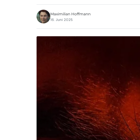
Maximilian Hoffmann
16. Juni 2025