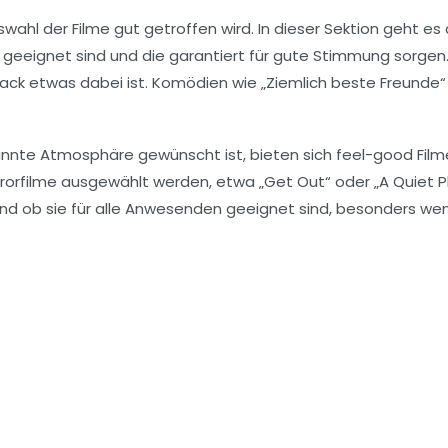
ahl der Filme gut getroffen wird. In dieser Sektion geht es
 geeignet sind und die garantiert für gute Stimmung sorgen.
ack etwas dabei ist.
Komödien
wie „Ziemlich beste Freunde“
pannte Atmosphäre gewünscht ist, bieten sich
feel-good
Film
rorfilme
ausgewählt werden, etwa „Get Out“ oder „A Quiet P
nd ob sie für alle Anwesenden geeignet sind, besonders we