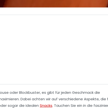
house
oder
Blockbuster
, es gibt für jeden Geschmack die
aximieren. Dabei achten wir auf verschiedene Aspekte, die 
oder sogar die idealen
Snacks
. Tauchen Sie ein in die faszini