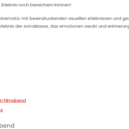
r Erlebnis noch bereichern können!
en Filmabend
ss
abend