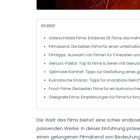
EN BREF
Unterschätzte Filme:
Entdecke
25 Filme
, die meh
Filmabend:
Die besten Filme für einen unterhal
Filmtipps:
Auswahl von Filmen für
Cineasten
un
Genuss-Faktor:
Top 10 Filme & Serien mit
Genus
Optimaler Komfort:
Tipps zur Gestaltung eines 
Kulinarische Snacks:
Tipps für
snackbare
Gerich
Food-Filme:
Die besten
Filme
für ein kulinarische
Geeignete Filme:
Empfehlungen für
Filme
für Kin
Die Welt des Films bietet eine schier endlos
passenden Werke. In dieser Einführung präsen
einen gelungenen Filmabend von Bedeutung s