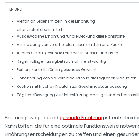
EN BREF
Vielfalt
an Lebensmitteln in der Ernährung
pflanzliche Lebensmittel
Ausgewogene Ernährung
für die Deckung aller Nährstoffe
Vermeidung von
verarbeiteten Lebensmitteln
und Zucker
Achten Sie auf
gesunde Fette
, wie in Nüssen und Fisch
Regelmäßige
Flüssigkeitsaufnahme
ist wichtig
Portionskontrolle
für ein gesundes Gewicht
Einbeziehung von
Vollkornprodukten
in die täglichen Mahlzeiten
Kochen mit frischen Kräutern
zur Geschmacksanpassung
Tägliche
Bewegung
zur Unterstützung eines gesunden Lebenssti
Eine
ausgewogene
und
gesunde Ernährung
ist entscheide
Nährstoffen
, die für eine optimale
Funktionsweise
notwendi
Ernährungsentscheidungen
zu treffen und einen
gesunden