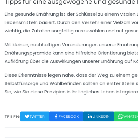
Tipps für eine ausgewogene und gesunde
Eine
gesunde Ernährung
ist der Schlüssel zu einem vitalen
Lebensmitteln basiert. Durch den Verzehr einer Vielzahl 
wichtig, die Zutaten sorgfältig auszuwählen und auf
gesun
Mit kleinen, nachhaltigen Veränderungen unserer
Ernähru
Ernährungspyramide
kann eine hilfreiche Orientierung bie
Aufklärung
über die Auswirkungen unserer Ernährung auf Kör
Diese Erkenntnisse legen nahe, dass der Weg zu einem ge
Selbstfürsorge
und
Wohlbefinden
sollten an erster Stelle 
Sie, wie Sie diese Prinzipien in Ihr tägliches Leben integr
TEILEN:
TWITTER
FACEBOOK
LINKEDIN
WHATS