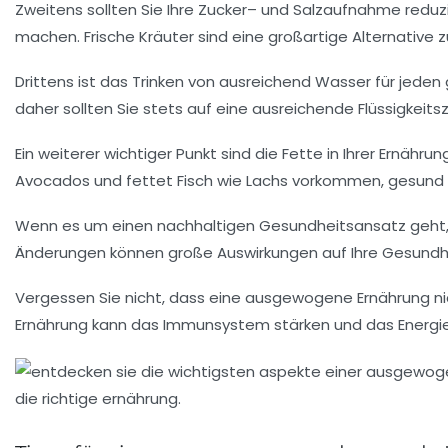
Zweitens sollten Sie Ihre
Zucker
– und
Salzaufnahme
reduz
machen. Frische
Kräuter
sind eine großartige Alternative z
Drittens ist das Trinken von ausreichend Wasser für jeden
daher sollten Sie stets auf eine ausreichende Flüssigkeits
Ein weiterer wichtiger Punkt sind die
Fette
in Ihrer Ernähru
Avocados
und
fettet Fisch
wie Lachs vorkommen, gesund un
Wenn es um einen
nachhaltigen Gesundheitsansatz
geht,
Änderungen können große Auswirkungen auf Ihre Gesundhe
Vergessen Sie nicht, dass eine ausgewogene Ernährung nic
Ernährung kann das
Immunsystem stärken
und das
Energi