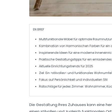
EN BREF
Multifunktionale Möbel
für optimale Raumnutzu
Kombination von
Harmonischen Farben
für ei
Inspirierende Ideen für eine
moderne Inneneinri
Praktische
Gestaltungstipps
für ein einladende
Aktuelle
Einrichtungstrends
für 2025
Ziel: Ein >stilvolles< und
funktionales
Wohnumfeld
Fokus auf
Persönlichkeit
und individuellen Stil
Ratschläge für jedes Zimmer:
Wohnzimmer, Küc
Die Gestaltung Ihres Zuhauses kann eine he
einen stilvollen und zugleich funktionalen O