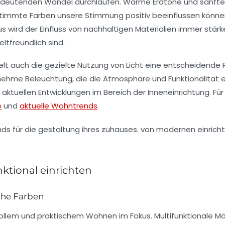
 bedeutenden Wandel durchlaufen. Warme Erdtöne und sanfte
timmte Farben unsere Stimmung positiv beeinflussen könne
naus wird der Einfluss von nachhaltigen Materialien immer 
ltfreundlich sind.
elt auch die gezielte Nutzung von Licht eine entscheidende 
genehme
Beleuchtung
, die die Atmosphäre und Funktionalitä
aktuellen Entwicklungen im Bereich der Inneneinrichtung. Fü
e
und
aktuelle Wohntrends
.
nktional einrichten
che Farben
vollem
und
praktischem
Wohnen im Fokus. Multifunktionale Möbe