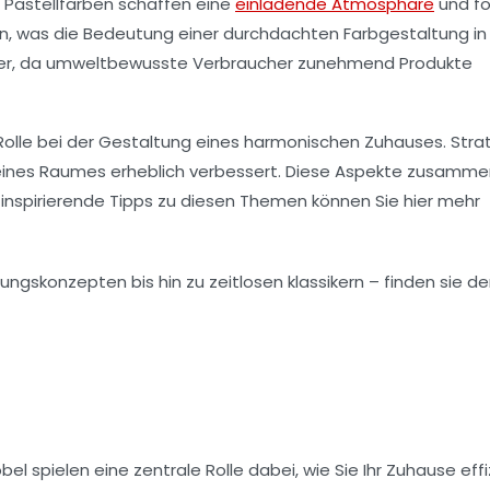
 Pastellfarben schaffen eine
einladende Atmosphäre
und fö
n, was die Bedeutung einer durchdachten Farbgestaltung in
stärker, da umweltbewusste Verbraucher zunehmend Produkte
Rolle bei der Gestaltung eines
harmonischen
Zuhauses. Stra
t eines Raumes erheblich verbessert. Diese Aspekte zusamm
r inspirierende Tipps zu diesen Themen können Sie hier mehr
l spielen eine zentrale Rolle dabei, wie Sie Ihr Zuhause effi