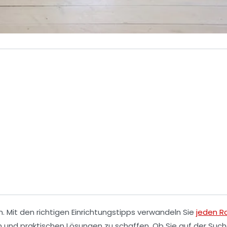
. Mit den richtigen
Einrichtungstipps
verwandeln Sie
jeden 
und praktischen Lösungen zu schaffen. Ob Sie auf der Suc