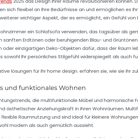
rends
2025
das Design Ihrer Räume revolutionieren können. D
n sich flexibel an Ihre Bedürfnisse an und ermöglichen es Ih
eiterer wichtiger Aspekt, der es ermöglicht, ein Gefühl von
 Wohnzimmer ein
Schlafsofa
verwenden, das tagsüber als gemü
von sanften Erdtönen oder beruhigenden Blau- und Grüntön
n oder einzigartigen Deko-Objekten dafür, dass der Raum leb
s sowohl Ihr persönliches Stilgefühl widerspiegelt als auch fu
les und funktionales Wohnen
chtungstrends
, die multifunktionale Möbel und harmonische
und
ästhetischer
Anziehungskraft in ihren Wohnräumen. Multi
 flexible Raumnutzung und sind ideal für kleinere Wohnungen
owohl
modern
als auch
gemütlich
aussieht.