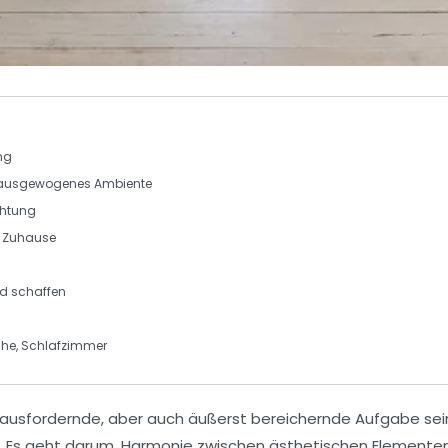
ng
n ausgewogenes Ambiente
chtung
s Zuhause
 schaffen
he, Schlafzimmer
rausfordernde, aber auch äußerst bereichernde Aufgabe sein
rt. Es geht darum, Harmonie zwischen
ästhetischen
Elementen 