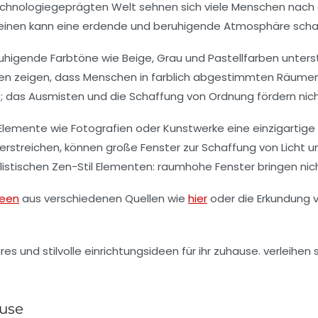
echnologiegeprägten Welt sehnen sich viele Menschen nach 
 Leinen kann eine erdende und beruhigende Atmosphäre schaf
ruhigende Farbtöne wie
Beige, Grau
und
Pastellfarben
unters
ken zeigen, dass Menschen in farblich abgestimmten Räumen
e; das Ausmisten und die Schaffung von Ordnung fördern nich
 Elemente
wie Fotografien oder Kunstwerke eine einzigartig
terstreichen, können große Fenster zur Schaffung von Licht
listischen
Zen-Stil
Elementen: raumhohe Fenster bringen nicht
deen
aus verschiedenen Quellen wie
hier
oder die Erkundung 
ause