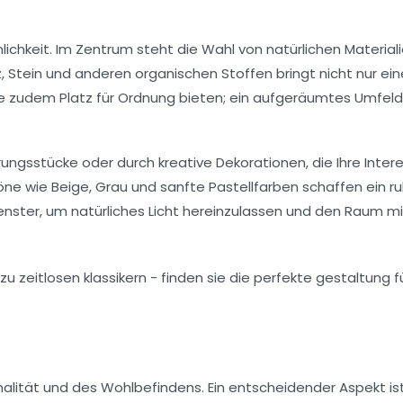
lichkeit
. Im Zentrum steht die Wahl von
natürlichen Material
Stein und anderen organischen Stoffen bringt nicht nur ein
e zudem Platz für
Ordnung
bieten; ein aufgeräumtes Umfeld
erungsstücke
oder durch
kreative Dekorationen
, die Ihre Inte
Töne wie
Beige
,
Grau
und sanfte
Pastellfarben
schaffen ein r
Fenster, um
natürliches Licht
hereinzulassen und den Raum mi
onalität und des Wohlbefindens. Ein entscheidender Aspekt is