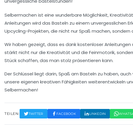
Selbermachen ist eine wunderbare Möglichkeit, Kreativit
Anleitungen wird das Basteln zu einem unvergesslichen Erleb
Upcycling-Projekten, die nicht nur Spaß machen, sondern a
Wir haben gezeigt, dass es dank
kostenloser Anleitungen
stärkt nicht nur die
Kreativität
und die
Feinmotorik
, sonder
Stück schaffen, das man stolz präsentieren kann.
Der Schlüssel liegt darin, Spaß am Basteln zu haben, auch
unsere eigenen kreativen Fähigkeiten weiterentwickeln un
Selbermachen
!
TEILEN:
TWITTER
FACEBOOK
LINKEDIN
WHATS