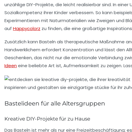
unzählige
DIY-Projekte
, die leicht realisierbar sind. In ei
Sozialkompetenz
ihrer Kinder verbessern. So kann beispie
Experimentieren mit
Naturmaterialien
wie Zweigen und Blä
auf
Happycolorz
zu finden, die eine großartige Inspiration
Zusätzlich kann Basteln als
therapeutische Maßnahme
ang
Handwerklichem erfordert Konzentration und lässt den Al
Geschenken
, das nicht nur die emotionale Verbindung z
Ideen
eine beliebte Art ist, Aufmerksamkeit zu zeigen. Las
Bastelideen für alle Altersgruppen
Kreative DIY-Projekte für zu Hause
Das Basteln ist mehr als nur eine Freizeitbeschäftigung; es