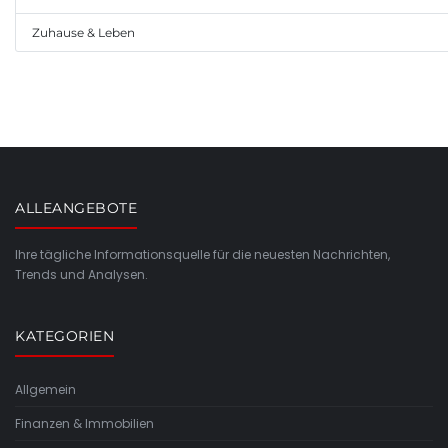
Zuhause & Leben
ALLEANGEBOTE
Ihre tägliche Informationsquelle für die neuesten Nachrichten,
Trends und Analysen.
KATEGORIEN
Allgemein
Finanzen & Immobilien