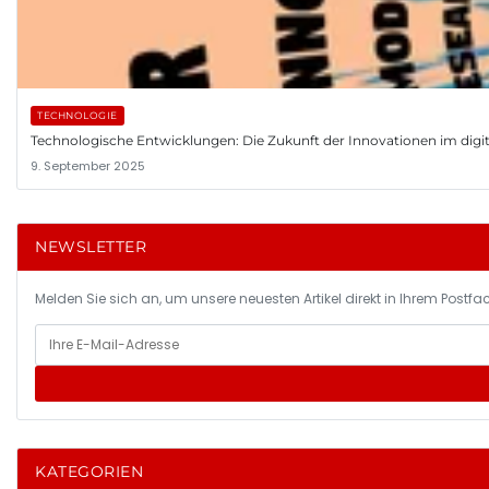
TECHNOLOGIE
Technologische Entwicklungen: Die Zukunft der Innovationen im digita
9. September 2025
NEWSLETTER
Melden Sie sich an, um unsere neuesten Artikel direkt in Ihrem Postfac
KATEGORIEN