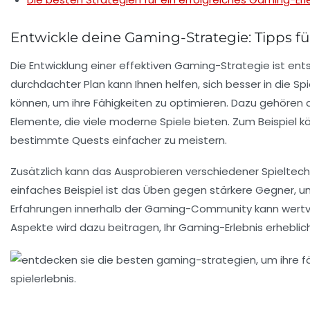
Entwickle deine Gaming-Strategie: Tipps fü
Die Entwicklung einer effektiven
Gaming-Strategie
ist ents
durchdachter Plan kann Ihnen helfen, sich besser in die Sp
können, um ihre Fähigkeiten zu optimieren. Dazu gehören
Elemente
, die viele moderne Spiele bieten. Zum Beispiel
bestimmte Quests einfacher zu meistern.
Zusätzlich kann das Ausprobieren verschiedener
Spieltech
einfaches Beispiel ist das Üben gegen stärkere Gegner, um
Erfahrungen innerhalb der Gaming-Community kann wertvolle 
Aspekte wird dazu beitragen, Ihr
Gaming-Erlebnis
erheblich