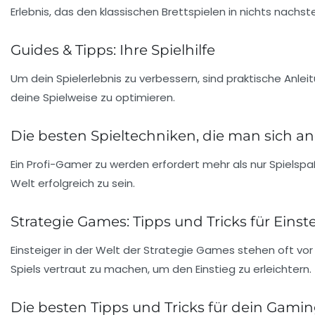
Erlebnis, das den klassischen Brettspielen in nichts nachst
Guides & Tipps: Ihre Spielhilfe
Um dein Spielerlebnis zu verbessern, sind praktische
Anlei
deine Spielweise zu optimieren.
Die besten Spieltechniken, die man sich a
Ein
Profi-Gamer
zu werden erfordert mehr als nur Spielspa
Welt erfolgreich zu sein.
Strategie Games: Tipps und Tricks für Einst
Einsteiger in der Welt der
Strategie Games
stehen oft vor 
Spiels vertraut zu machen, um den Einstieg zu erleichtern.
Die besten Tipps und Tricks für dein Gamin