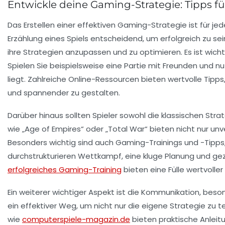
Entwickle deine Gaming-Strategie: Tipps fü
Das Erstellen einer effektiven
Gaming-Strategie
ist für je
Erzählung eines Spiels entscheidend, um erfolgreich zu sein
ihre Strategien anzupassen und zu optimieren. Es ist wich
Spielen Sie beispielsweise eine Partie mit Freunden und 
liegt. Zahlreiche Online-Ressourcen bieten wertvolle
Tipps
und spannender zu gestalten.
Darüber hinaus sollten Spieler sowohl die klassischen
Strat
wie „Age of Empires“ oder „Total War“ bieten nicht nur un
Besonders wichtig sind auch
Gaming-Trainings
und -Tipps
durchstrukturieren Wettkampf, eine kluge Planung und g
erfolgreiches Gaming-Training
bieten eine Fülle wertvoller 
Ein weiterer wichtiger Aspekt ist die Kommunikation, bes
ein effektiver Weg, um nicht nur die eigene Strategie zu
wie
computerspiele-magazin.de
bieten praktische Anleitu