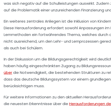
was sich negativ auf die
Schulleistungen
auswirkt. Zudem z
auf die Problematik einer unzureichenden
Finanzierung
und
Ein weiteres zentrales Anliegen ist die
Inklusion
von Kindern
Diese Herausforderung erfordert sowohl Anpassungen im 
Lernmethoden ein fortwährendes Thema, welches durch die
nicht ausreichend, um den Lehr- und Lernprozessen gerech
als auch bei Schülern.
In der Diskussion um die
Bildungsgerechtigkeit
wird deutlic
haben häufig eingeschränkten Zugang zu
Bildungsressou
über
die Notwendigkeit, die bestehenden Strukturen zu ref
dass das deutsche Bildungssystem vor einem grundlegen
berücksichtigen muss.
Für weitere Informationen zu den aktuellen Herausforder
die neuesten Erkenntnisse über die
Herausforderungen de