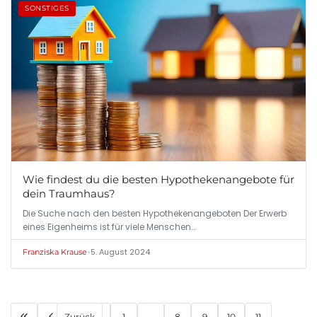
SONSTIGES
Wie findest du die besten Hypothekenangebote für
dein Traumhaus?
Die Suche nach den besten Hypothekenangeboten Der Erwerb
eines Eigenheims ist für viele Menschen…
•
5. August 2024
Franziska Krause
Zurück
1
...
8
9
10
11