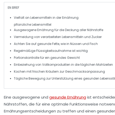
EN BREF
Vielfalt
an Lebensmitteln in der Ernährung
pflanzliche Lebensmittel
Ausgewogene Ernährung
für die Deckung aller Nährstoffe
Vermeidung von
verarbeiteten Lebensmitteln
und Zucker
Achten Sie auf
gesunde Fette
, wie in Nüssen und Fisch
Regelmäßige
Flüssigkeitsaufnahme
ist wichtig
Portionskontrolle
für ein gesundes Gewicht
Einbeziehung von
Vollkornprodukten
in die täglichen Mahlzeiten
Kochen mit frischen Kräutern
zur Geschmacksanpassung
Tägliche
Bewegung
zur Unterstützung eines gesunden Lebenssti
Eine
ausgewogene
und
gesunde Ernährung
ist entscheide
Nährstoffen
, die für eine optimale
Funktionsweise
notwendi
Ernährungsentscheidungen
zu treffen und einen
gesunden