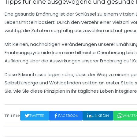
Tipps für eine ausgewogene und gesunde
Eine
gesunde Ernährung
ist der Schlüssel zu einem vitalen
Lebensmitteln basiert. Durch den Verzehr einer Vielzahl 
wichtig, die Zutaten sorgfältig auszuwählen und auf
gesun
Mit kleinen, nachhaltigen Veränderungen unserer
Ernähru
Ernährungspyramide
kann eine hilfreiche Orientierung bie
Aufklärung
über die Auswirkungen unserer Ernährung auf Kör
Diese Erkenntnisse legen nahe, dass der Weg zu einem ge
Selbstfürsorge
und
Wohlbefinden
sollten an erster Stelle 
Sie, wie Sie diese Prinzipien in Ihr tägliches Leben integr
TEILEN:
TWITTER
FACEBOOK
LINKEDIN
WHATS