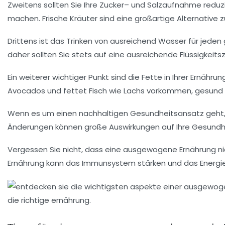
Zweitens sollten Sie Ihre
Zucker
– und
Salzaufnahme
reduz
machen. Frische
Kräuter
sind eine großartige Alternative z
Drittens ist das Trinken von ausreichend Wasser für jeden
daher sollten Sie stets auf eine ausreichende Flüssigkeits
Ein weiterer wichtiger Punkt sind die
Fette
in Ihrer Ernähru
Avocados
und
fettet Fisch
wie Lachs vorkommen, gesund un
Wenn es um einen
nachhaltigen Gesundheitsansatz
geht,
Änderungen können große Auswirkungen auf Ihre Gesundhe
Vergessen Sie nicht, dass eine ausgewogene Ernährung nic
Ernährung kann das
Immunsystem stärken
und das
Energi