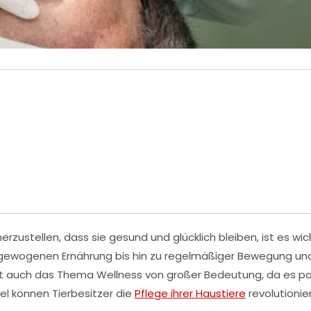
zustellen, dass sie gesund und glücklich bleiben, ist es wich
sgewogenen Ernährung bis hin zu regelmäßiger Bewegung un
ist auch das Thema
Wellness
von großer Bedeutung, da es po
iel können Tierbesitzer die
Pflege ihrer Haustiere
revolutionie