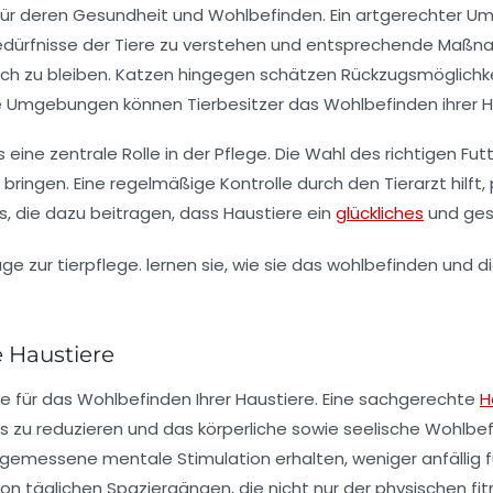
für deren
Gesundheit
und
Wohlbefinden
. Ein artgerechter U
en Bedürfnisse der Tiere zu verstehen und entsprechende Ma
lich zu bleiben. Katzen hingegen schätzen Rückzugsmöglich
e Umgebungen können Tierbesitzer das
Wohlbefinden
ihrer 
eine zentrale Rolle in der
Pflege
. Die Wahl des richtigen Fu
h bringen. Eine regelmäßige Kontrolle durch den Tierarzt hilf
ls, die dazu beitragen, dass Haustiere ein
glückliches
und ges
e Haustiere
le für das Wohlbefinden Ihrer Haustiere. Eine sachgerechte
H
ss zu reduzieren und das körperliche sowie seelische Wohlbefi
emessene mentale Stimulation erhalten, weniger anfällig f
von täglichen Spaziergängen, die nicht nur der physischen f