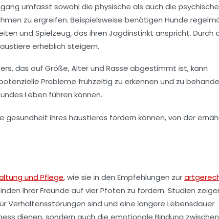
mgang umfasst sowohl die physische als auch die psychische
ßnahmen zu ergreifen. Beispielsweise benötigen Hunde regelm
keiten und
Spielzeug
, das ihren Jagdinstinkt anspricht. Durch 
Haustiere erheblich steigern.
tters, das auf Größe, Alter und Rasse abgestimmt ist, kann
t, potenzielle Probleme frühzeitig zu erkennen und zu behandel
undes Leben führen können.
altung und Pflege
, wie sie in den Empfehlungen zur
artgerec
nden Ihrer Freunde auf vier Pfoten zu fördern. Studien zeige
ür Verhaltensstörungen sind und eine längere Lebensdauer
itness dienen, sondern auch die emotionale Bindung zwischen