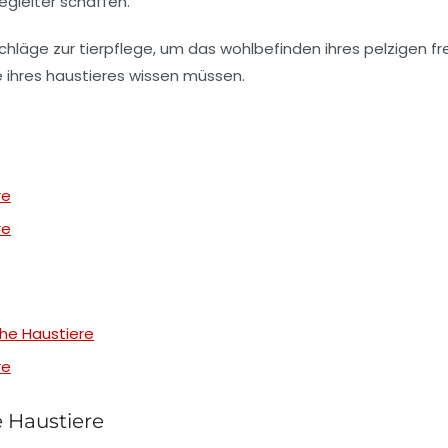
egleiter schaffen.
re
re
che Haustiere
re
e Haustiere