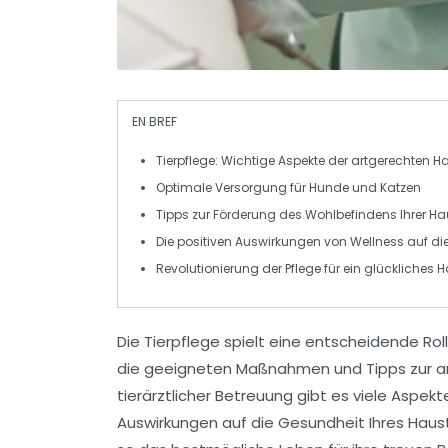
EN BREF
Tierpflege
: Wichtige Aspekte der
artgerechten H
Optimale
Versorgung
für
Hunde
und
Katzen
Tipps zur Förderung des
Wohlbefindens
Ihrer Ha
Die positiven Auswirkungen von
Wellness
auf di
Revolutionierung der
Pflege
für ein glückliches H
Die
Tierpflege
spielt eine entscheidende Roll
die geeigneten Maßnahmen und
Tipps zur 
tierärztlicher Betreuung gibt es viele Asp
Auswirkungen auf die
Gesundheit
Ihres Haust