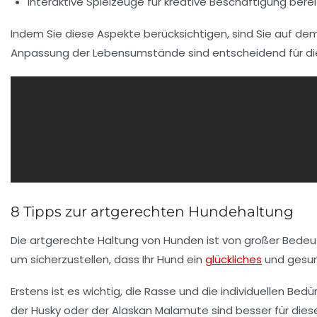
Interaktive Spielzeuge für kreative Beschäftigung berei
Indem Sie diese Aspekte berücksichtigen, sind Sie auf d
Anpassung der Lebensumstände sind entscheidend für die
8 Tipps zur artgerechten Hundehaltung
Die
artgerechte Haltung von Hunden
ist von großer Bedeut
um sicherzustellen, dass Ihr Hund ein
glückliches
und gesun
Erstens ist es wichtig, die
Rasse
und die individuellen Bedü
der
Husky
oder der
Alaskan Malamute
sind besser für die