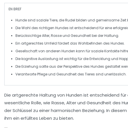
EN BREF
Hunde
sind soziale Tiere, die
Rudel
bilden und gemeinsame Zeit 
Die
Wahl des richtigen Hundes
ist entscheidend für eine erfolgre
Berücksichtige
Alter
,
Rasse
und
Gesundheit
bei der Haltung.
Ein
artgerechtes Umfeld
fördert das
Wohlbefinden
des Hundes.
Gesellschaft von anderen Hunden kann für
soziale Kontakte
hilfr
Die
kognitive Auslastung
ist wichtig für die Entwicklung und H
Die Erziehung sollte aus der Perspektive des Hundes gestaltet wer
Verantworte Pflege und
Gesundheit
des Tieres sind unerlässlich.
Die
artgerechte Haltung
von Hunden ist entscheidend für 
wesentliche Rolle, wie
Rasse
,
Alter
und
Gesundheit
des Hun
der Schlüssel zu einer harmonischen Beziehung. In diesem A
ihm ein erfülltes Leben zu bieten.